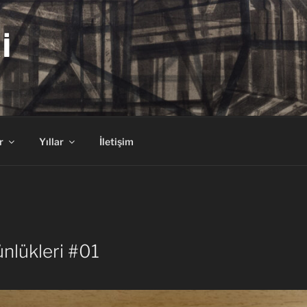
I
r
Yıllar
İletişim
lükleri #01