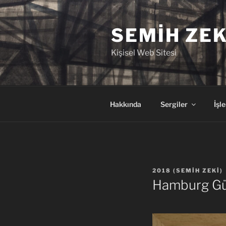
İçeriğe
geç
SEMIH ZEK
Kişisel Web Sitesi
Hakkında
Sergiler
İşle
YAYIM
2018
(
SEMIH ZEKI
)
TARIHI
Hamburg Gün