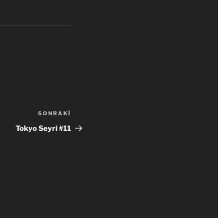
SONRAKI
Sonraki
Yazı
Tokyo Seyri #11