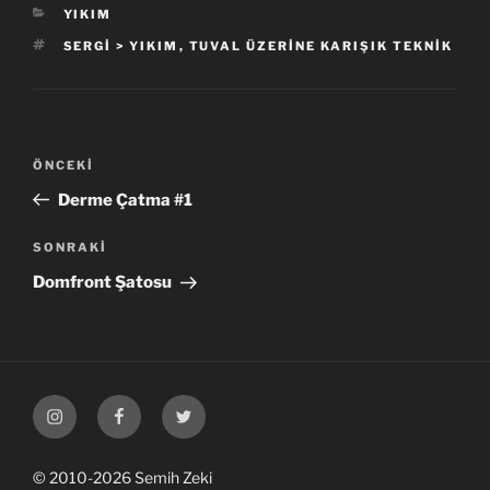
KATEGORILER
YIKIM
ETIKETLER
SERGI > YIKIM
,
TUVAL ÜZERINE KARIŞIK TEKNIK
Yazı
Önceki
ÖNCEKI
gezinmesi
Yazı
Derme Çatma #1
Sonraki
SONRAKI
Yazı
Domfront Şatosu
Instagram
Facebook
Twitter
Profilim
Profilim
Profilim
© 2010-2026 Semih Zeki